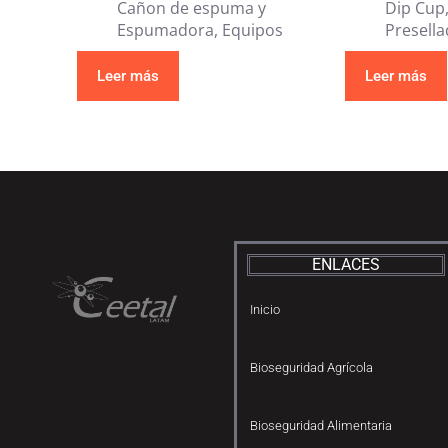
Cañon de espuma y
Dip Cup
Espumadora
,
Equipos
Presell
Leer más
Leer más
ENLACES
Inicio
Bioseguridad Agrícola
Bioseguridad Alimentaria