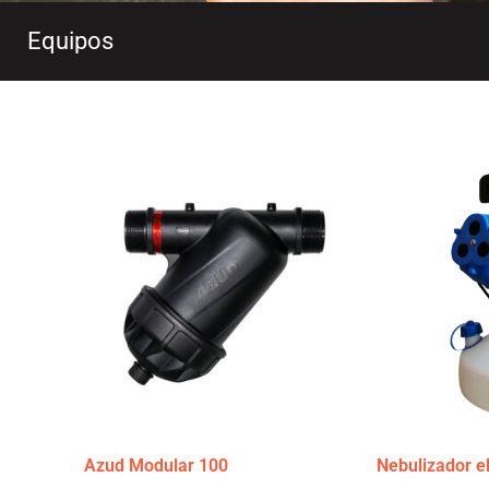
Equipos
Azud Modular 100
Nebulizador e