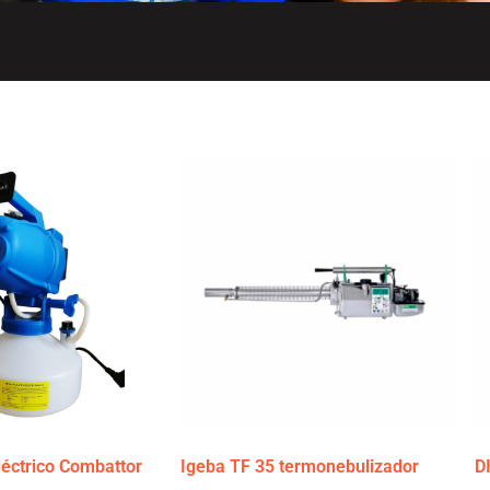
léctrico Combattor
Igeba TF 35 termonebulizador
D